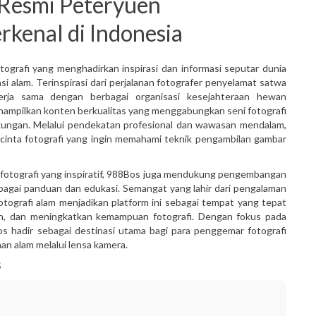
Resmi Peteryuen
rkenal di Indonesia
ografi yang menghadirkan inspirasi dan informasi seputar dunia
asi alam. Terinspirasi dari perjalanan fotografer penyelamat satwa
erja sama dengan berbagai organisasi kesejahteraan hewan
ampilkan konten berkualitas yang menggabungkan seni fotografi
kungan. Melalui pendekatan profesional dan wawasan mendalam,
pecinta fotografi yang ingin memahami teknik pengambilan gambar
a fotografi yang inspiratif, 988Bos juga mendukung pengembangan
rbagai panduan dan edukasi. Semangat yang lahir dari pengalaman
otografi alam menjadikan platform ini sebagai tempat yang tepat
an, dan meningkatkan kemampuan fotografi. Dengan fokus pada
Bos hadir sebagai destinasi utama bagi para penggemar fotografi
an alam melalui lensa kamera.
S