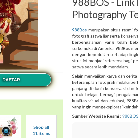
988BOS - Link 
Photography Te
988Bos
merupakan situs resmi fot
fotografi satwa liar serta konserv
berpengalaman yang telah bek
terkemuka di Amerika, 988Bos men
dengan kepedulian terhadap ling
situs ini menjadi referensi bagi 
satwa secara lebih mendalam.
Selain menyajikan karya dan cerit
DAFTAR
keterampilan fotografi melalui be
panjang di dunia konservasi dan f
untuk belajar, berbagi pengalam
kualitas visual dan edukasi, 988
yang ingin mengeksplorasi keindah
Sumber Website Resmi :
988BO
Shop all
11 items