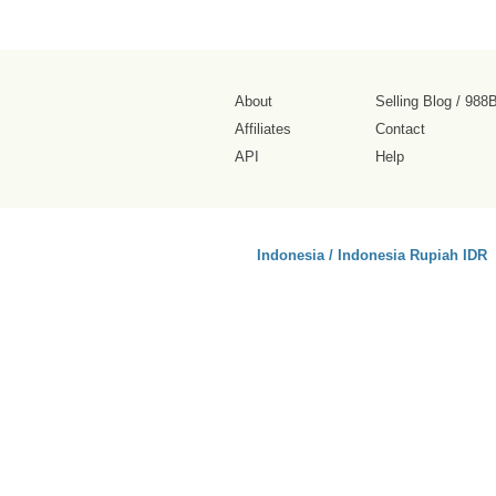
About
Selling Blog
/
988
Affiliates
Contact
API
Help
Indonesia / Indonesia Rupiah IDR