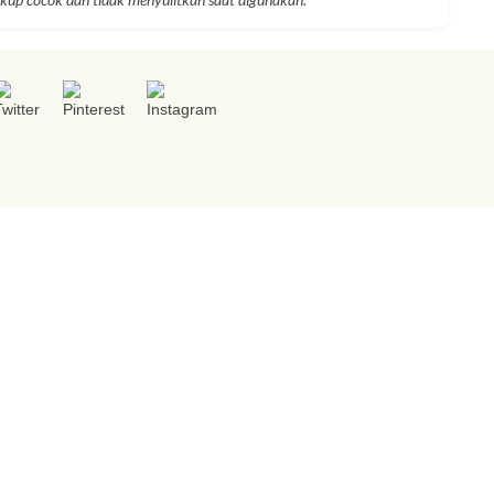
SSL
Secure
Connection