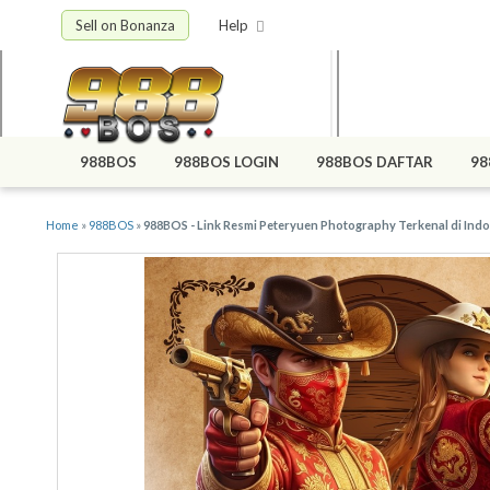
Sell on Bonanza
Help
988BOS
988BOS LOGIN
988BOS DAFTAR
98
Home
»
988BOS
»
988BOS - Link Resmi Peteryuen Photography Terkenal di Ind