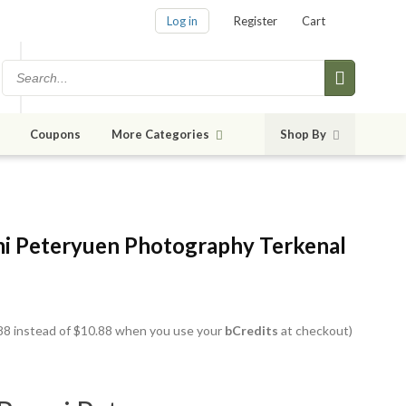
Log in
Register
Cart
Coupons
More Categories
Shop By
mi Peteryuen Photography Terkenal
7.88 instead of $10.88 when you use your
bCredits
at checkout)